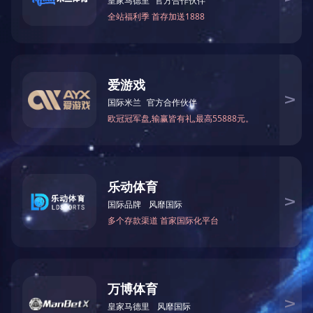
争创机械行业知名品牌
是皓成人不变的梦想！
专注塑料机械设备
HC-YX5
公司专业生产吹膜机、制袋机、印刷机、分切
机等研制开发的团队...
HC-LJ5