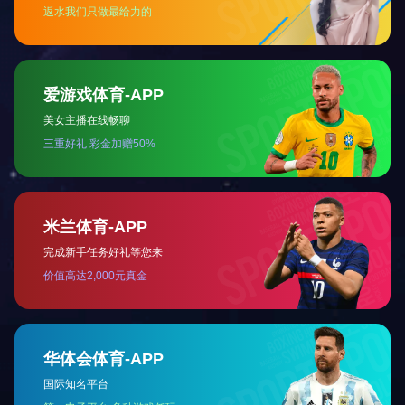
新闻动态
/ NEWS
[新闻动态]
开云网页版登录入口-开云中国 诚邀您参加2021国际橡胶展
[新闻动态]
背心袋制袋机清洁步骤
[新闻动态]
制袋机清洁保养
[新闻动态]
制袋机的裁剪系统
[新闻动态]
制袋机的过程中出现发脆或脆断的现象怎么办
[新闻动态]
制袋机之塑料的成分
[新闻动态]
制袋机光点跑了怎么调整