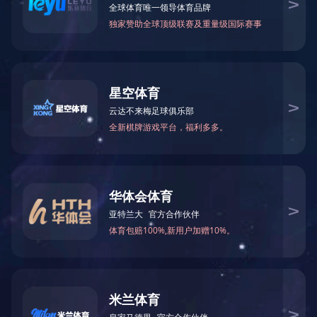
产品展示
连卷制袋机系列
开云网页版登录入口-开云中国
>
连卷制袋机系列
>
背心袋制袋机
>
垃圾袋制袋机
>
高速制袋机
>
冷切制袋机系列
>
无拉伸制袋机系列
>