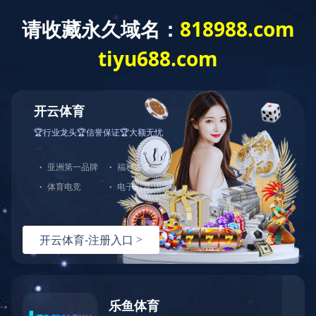
开云网页版登录入口
欢迎访问开云网页版登录入口-开云中国 官方网站！