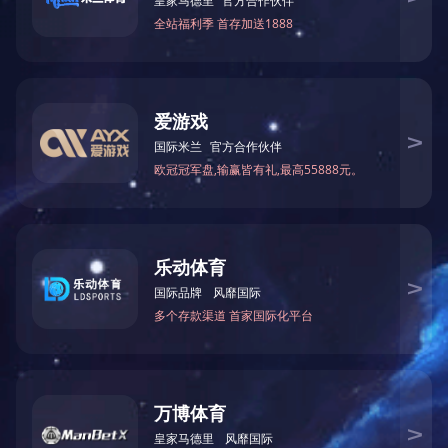
方底制袋机系列
>
手提袋制袋机系列
>
配套设备
>
产品简介:
该机为生产有芯连卷袋而
高速生产印刷袋和空白袋
技术参数:
型号
制袋宽度