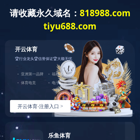
开云网页版登录入口
欢迎访问开云网页版登录入口-开云中国 官方网站！