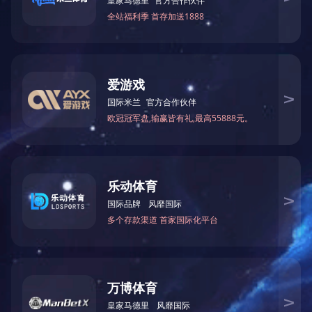
方底制袋机系列
>
手提袋制袋机系列
>
配套设备
>
HC-LQ600/800/1000/