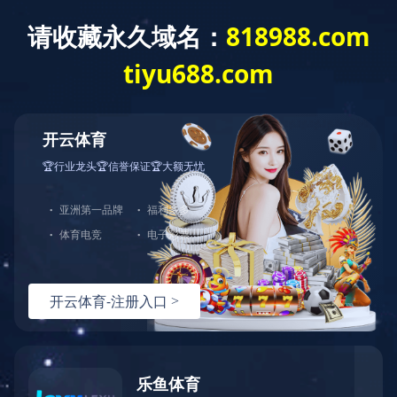
开云网页版登录入口
欢迎访问开云网页版登录入口-开云中国 官方网站！